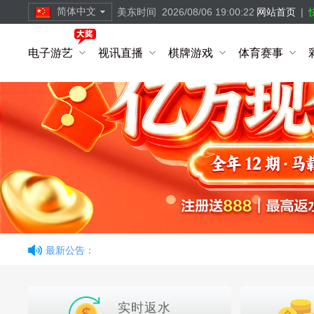
简体中文
美东时间
2026/08/06 19:00:22
网站首页
|
繁體中文
电子游艺
视讯直播
棋牌游戏
体育赛事
简体中文
English
最新公告：
实时返水