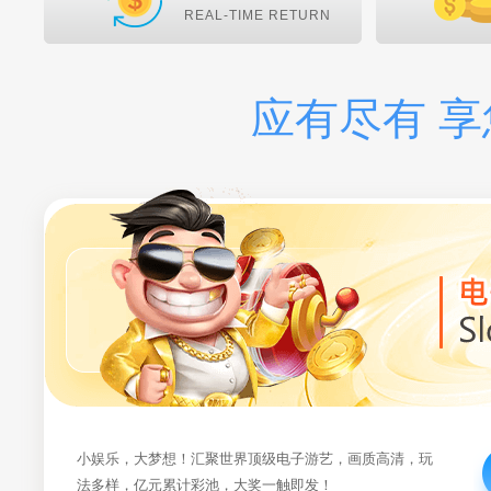
REAL-TIME RETURN
应有尽有 
小娱乐，大梦想！汇聚世界顶级电子游艺，画质高清，玩
法多样，亿元累计彩池，大奖一触即发！