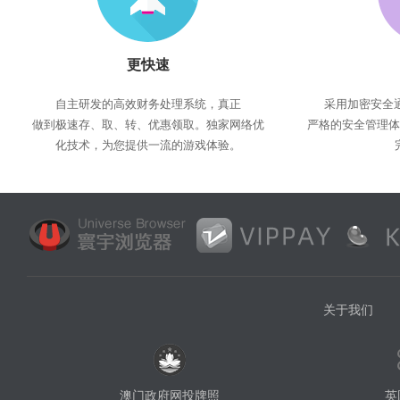
更快速
自主研发的高效财务处理系统，真正
采用加密安全通
做到极速存、取、转、优惠领取。独家网络优
严格的安全管理体
化技术，为您提供一流的游戏体验。
关于我们
澳门政府网投牌照
英